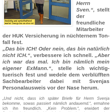
Herrn
Sven.“,
stellt
der
freundliche
Mitarbeiter
der HUK Ver­sicherung in nüch­ternem Ton­
fall fest.
„Das bin ICH! Oder nein, das bin natürlich
nicht ICH.“
, ver­bessere ich schnell.
„Aber
ich war das mal. Ich bin nämlich mein
eigener ExMann.“
, stelle ich wichtig­
tuerisch fest und wedele dem ver­blüfften
Sach­bearbeiter dabei mit Svenjas
Personal­­aus­­weis vor der Nase herum.
„Und nicht, dass ich später Briefe für Herrn Svenja
bekomme, sowas passiert nämlich andauernd.“
, ermahne
ich ihn freundlich.
„Kein Problem.“
, erwidert der