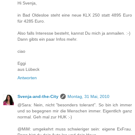
Hi Svenja,
in Bad Oldesloe steht eine neue KLX 250 statt 4895 Euro
für 4285 Euro.
Also falls Interesse besteht, kannst Du mich ja anmailen. :-)
Dann gibts ein paar Infos mehr.
ciao
Eggi
aus Lübeck
Antworten
Svenja-and-the-City
Montag, 31 Mai, 2010
@Sara: Nein, nicht "besonders tolerant". So bin ich immer
und so begegnen mir die Menschen immer. Eigentlich ganz
normal. Geh mal zur HUK :-)
@MiM: umgekehrt muss schwieriger sein: eigene ExFrau.
Dann bist du dein Auto los und dein Haus.