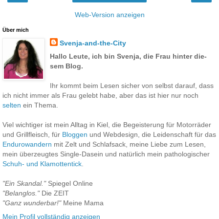
Web-Version anzeigen
Über mich
Svenja-and-the-City
Hallo Leute, ich bin Svenja, die Frau hinter die­­
sem Blog.
Ihr kommt beim Lesen sicher von selbst darauf, dass
ich nicht immer als Frau gelebt habe, aber das ist hier nur noch
selten
ein Thema.
Viel wichtiger ist mein Alltag in Kiel, die Begeisterung für Motorräder
und Grill­­fleisch, für
Bloggen
und Web­design, die Leiden­schaft für das
Endurowandern
mit Zelt und Schlaf­­sack, meine Liebe zum Lesen,
mein überzeugtes Single-Dasein und natürlich mein patho­lo­gischer
Schuh- und Klamottentick
.
"Ein Skandal."
Spiegel Online
"Belanglos."
Die ZEIT
"Ganz wunderbar!"
Meine Mama
Mein Profil vollständig anzeigen